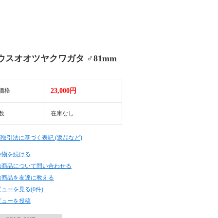
ウスオオツヤクワガタ ♂81mm
価格
23,000円
数
在庫なし
商取引法に基づく表記 (返品など)
い物を続ける
の商品について問い合わせる
の商品を友達に教える
ューを見る(0件)
ビューを投稿