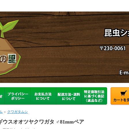
ム
クワガタムシ
＞
ギウスオオツヤクワガタ ♂81mmペア