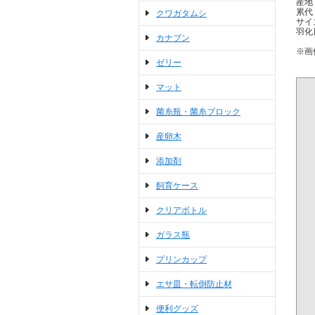
産地
累代
クワガタムシ
サイズ
羽化日
カナブン
※画
ゼリー
マット
菌糸瓶・菌糸ブロック
産卵木
添加剤
飼育ケース
クリアボトル
ガラス瓶
プリンカップ
エサ皿・転倒防止材
便利グッズ