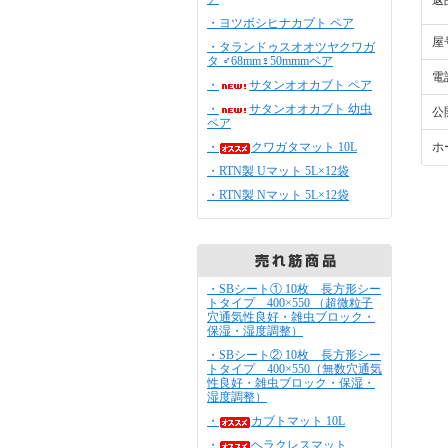
返
・ヨツボシヒナカブト ペア
屋
・タランドゥスオオツヤクワガ
タ ♂68mm♀50mmmペア
電
・
サタンオオカブト ペア
・
サタンオオカブト 幼虫
公
ペア
・
クワガタマット 10L
ホ
・RTN製 Uマット 5L×12袋
・RTN製 Nマット 5L×12袋
・SBシート① 10枚 長方形シー
トタイプ 400×550 （超微粒子
穴通気性良好・雑虫ブロック・
保湿・湿度調整）
・SBシート② 10枚 長方形シー
トタイプ 400×550（無数穴通気
性良好・雑虫ブロック・保湿・
湿度調整）
・
カブトマット 10L
・
ヘラクレスマット