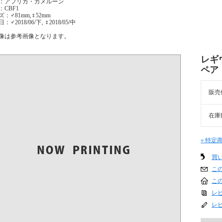
：アフリカ・カメルーン
：CBF1
：♂81mm,♀52mm
：♂2018/06/下, ♀2018/05/中
像は参考画像となります。
レギ
ペア
販売
在庫
» 特定
買
こ
こ
レビ
レ