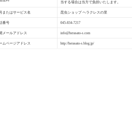
品送料
当する場合は当方で負担いたします。
号またはサービス名
昆虫ショップ ヘラクレスの里
話番号
045-834-7217
開メールアドレス
info@herasato-s.com
ームページアドレス
http://herasato-s.blog.jp/