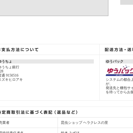
ゆうちょ
ゆうパック
ゆうちょ銀行
28
通 9150516
スズキヒロアキ
システムの都合上
が、
発送先と梱包サ
を待ってからお
売業者
昆虫ショップ ヘラクレスの里