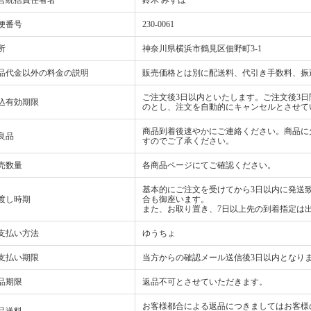
営統括責任者名
鈴木 みずほ
便番号
230-0061
所
神奈川県横浜市鶴見区佃野町3-1
品代金以外の料金の説明
販売価格とは別に配送料、代引き手数料、振
ご注文後3日以内といたします。ご注文後3
込有効期限
のとし、注文を自動的にキャンセルとさせて
商品到着後速やかにご連絡ください。商品に
良品
すのでご了承ください。
売数量
各商品ページにてご確認ください。
基本的にご注文を受けてから3日以内に発送
渡し時期
合も御座います。
また、お取り置き、7日以上先の到着指定は
支払い方法
ゆうちょ
支払い期限
当方からの確認メール送信後3日以内となり
品期限
返品不可とさせていただきます。
お客様都合による返品につきましてはお客様