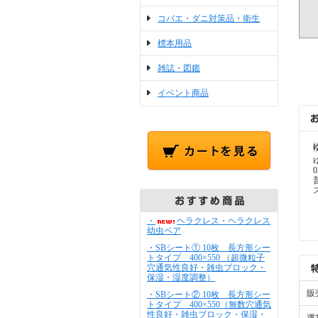
コバエ・ダニ対策品・衛生
標本用品
雑誌・図鑑
イベント商品
0
普
・
ヘラクレス・ヘラクレス
幼虫ペア
・SBシート① 10枚 長方形シー
トタイプ 400×550 （超微粒子
穴通気性良好・雑虫ブロック・
保湿・湿度調整）
販
・SBシート② 10枚 長方形シー
トタイプ 400×550（無数穴通気
性良好・雑虫ブロック・保湿・