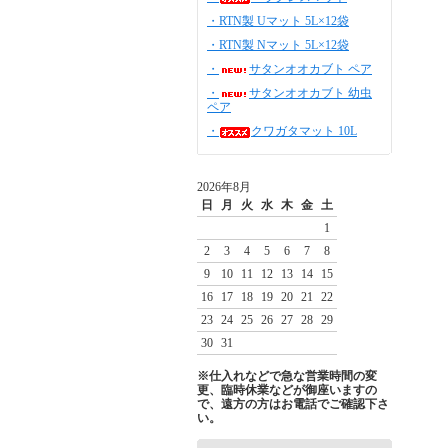
・RTN製 Uマット 5L×12袋
・RTN製 Nマット 5L×12袋
・
サタンオオカブト ペア
・
サタンオオカブト 幼虫
ペア
・
クワガタマット 10L
2026年8月
日
月
火
水
木
金
土
1
2
3
4
5
6
7
8
9
10
11
12
13
14
15
16
17
18
19
20
21
22
23
24
25
26
27
28
29
30
31
※仕入れなどで急な営業時間の変
更、臨時休業などが御座いますの
で、遠方の方はお電話でご確認下さ
い。