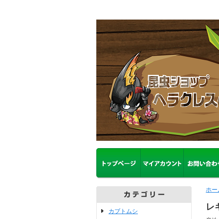
ホー
レ
カブトムシ