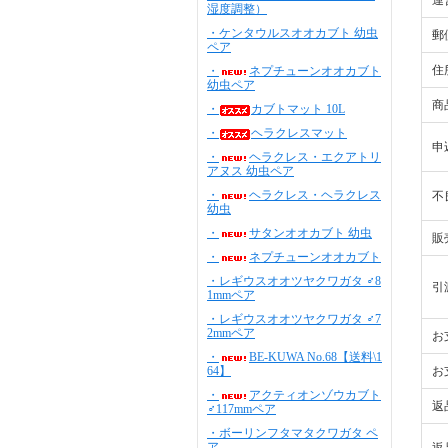
運
湿度調整）
・ケンタウルスオオカブト 幼虫
郵
ペア
住
・
ネプチューンオオカブト
幼虫ペア
商
・
カブトマット 10L
・
ヘラクレスマット
申
・
ヘラクレス・エクアトリ
アヌス 幼虫ペア
・
ヘラクレス・ヘラクレス
不
幼虫
・
サタンオオカブト 幼虫
販
・
ネプチューンオオカブト
・レギウスオオツヤクワガタ ♂8
引
1mmペア
・レギウスオオツヤクワガタ ♂7
2mmペア
お
・
BE-KUWA No.68【送料\1
64】
お
・
アクティオンゾウカブト
返
♂117mmペア
・ボーリンフタマタクワガタ ペ
ア